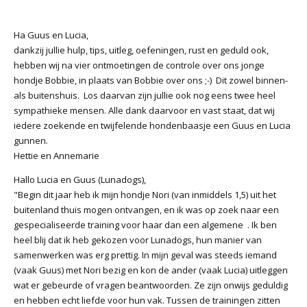
Ha Guus en Lucia,
dankzij jullie hulp, tips, uitleg, oefeningen, rust en geduld ook,
hebben wij na vier ontmoetingen de controle over ons jonge
hondje Bobbie, in plaats van Bobbie over ons ;-) Dit zowel binnen-
als buitenshuis. Los daarvan zijn jullie ook nog eens twee heel
sympathieke mensen. Alle dank daarvoor en vast staat, dat wij
iedere zoekende en twijfelende hondenbaasje een Guus en Lucia
gunnen.
Hettie en Annemarie
Hallo Lucia en Guus (Lunadogs),
"Begin dit jaar heb ik mijn hondje Nori (van inmiddels 1,5) uit het
buitenland thuis mogen ontvangen, en ik was op zoek naar een
gespecialiseerde training voor haar dan een algemene . Ik ben
heel blij dat ik heb gekozen voor Lunadogs, hun manier van
samenwerken was erg prettig. In mijn geval was steeds iemand
(vaak Guus) met Nori bezig en kon de ander (vaak Lucia) uitleggen
wat er gebeurde of vragen beantwoorden. Ze zijn onwijs geduldig
en hebben echt liefde voor hun vak. Tussen de trainingen zitten