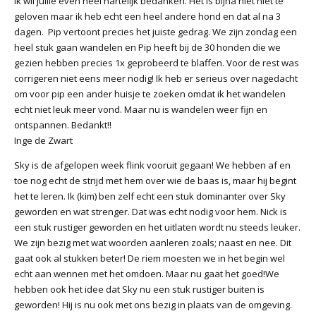
ik wil jullie even heel hartelijk bedanken. Het is bijna niet niet te
geloven maar ik heb echt een heel andere hond en dat al na 3
dagen. Pip vertoont precies het juiste gedrag. We zijn zondag een
heel stuk gaan wandelen en Pip heeft bij de 30 honden die we
gezien hebben precies 1x geprobeerd te blaffen. Voor de rest was
corrigeren niet eens meer nodig! Ik heb er serieus over nagedacht
om voor pip een ander huisje te zoeken omdat ik het wandelen
echt niet leuk meer vond. Maar nu is wandelen weer fijn en
ontspannen. Bedankt!!
Inge de Zwart
Sky is de afgelopen week flink vooruit gegaan! We hebben af en
toe nog echt de strijd met hem over wie de baas is, maar hij begint
het te leren. Ik (kim) ben zelf echt een stuk dominanter over Sky
geworden en wat strenger. Dat was echt nodig voor hem. Nick is
een stuk rustiger geworden en het uitlaten wordt nu steeds leuker.
We zijn bezig met wat woorden aanleren zoals; naast en nee. Dit
gaat ook al stukken beter! De riem moesten we in het begin wel
echt aan wennen met het omdoen. Maar nu gaat het goed!We
hebben ook het idee dat Sky nu een stuk rustiger buiten is
geworden! Hij is nu ook met ons bezig in plaats van de omgeving.