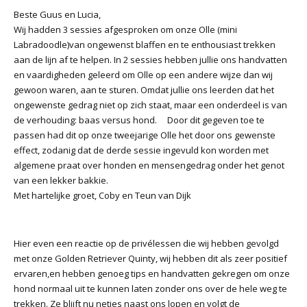
Beste Guus en Lucia,
Wij hadden 3 sessies afgesproken om onze Olle (mini
Labradoodle)van ongewenst blaffen en te enthousiast trekken
aan de lijn af te helpen. In 2 sessies hebben jullie ons handvatten
en vaardigheden geleerd om Olle op een andere wijze dan wij
gewoon waren, aan te sturen. Omdat jullie ons leerden dat het
ongewenste gedrag niet op zich staat, maar een onderdeel is van
de verhouding: baas versus hond. Door dit gegeven toe te
passen had dit op onze tweejarige Olle het door ons gewenste
effect, zodanig dat de derde sessie ingevuld kon worden met
algemene praat over honden en mensengedrag onder het genot
van een lekker bakkie.
Met hartelijke groet, Coby en Teun van Dijk
Hier even een reactie op de privélessen die wij hebben gevolgd
met onze Golden Retriever Quinty, wij hebben dit als zeer positief
ervaren,en hebben genoeg tips en handvatten gekregen om onze
hond normaal uit te kunnen laten zonder ons over de hele weg te
trekken. Ze blijft nu netjes naast ons lopen en volgt de