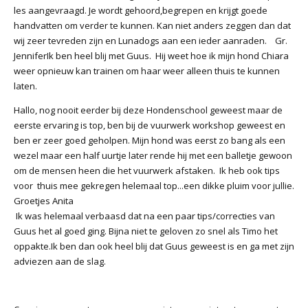
les aangevraagd. Je wordt gehoord,begrepen en krijgt goede
handvatten om verder te kunnen. Kan niet anders zeggen dan dat
wij zeer tevreden zijn en Lunadogs aan een ieder aanraden. Gr.
JenniferIk ben heel blij met Guus. Hij weet hoe ik mijn hond Chiara
weer opnieuw kan trainen om haar weer alleen thuis te kunnen
laten.
Hallo, nog nooit eerder bij deze Hondenschool geweest maar de
eerste ervaring is top, ben bij de vuurwerk workshop geweest en
ben er zeer goed geholpen. Mijn hond was eerst zo bang als een
wezel maar een half uurtje later rende hij met een balletje gewoon
om de mensen heen die het vuurwerk afstaken. Ik heb ook tips
voor thuis mee gekregen helemaal top...een dikke pluim voor jullie.
Groetjes Anita
Ik was helemaal verbaasd dat na een paar tips/correcties van
Guus het al goed ging. Bijna niet te geloven zo snel als Timo het
oppakte.Ik ben dan ook heel blij dat Guus geweest is en ga met zijn
adviezen aan de slag.