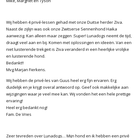
Mike, Margriet en Tyson
Wij hebben 4 privé-lessen gehad met onze Duitse herder Ziva.
Naast de zijlijn was ook onze Zwitserse Sennenhond Haika
aanwezig. Kan alleen maar zeggen :Super! Lunadogs neemt de tijd,
draagt veel aan en bij. Komen met oplossingen en ideeën. Van een
niet luisterende trekgeit is Ziva veranderd in een heerlijke vrolijke
en luisterende hond.
Bedankt!!
Mvg Marjan Fierkens.
Wij hebben de privé-les van Guus heel erg fijn ervaren. Erg
duidelijk en je krijgt overal antwoord op. Geef ook makkelijke aan
wijzigingen waar je veel mee kan. Wij vonden het een hele prettige
ervaring!
Heel erg bedankt nog!
Fam. De Vries
Zeer tevreden over Lunadogs… Mijn hond en ik hebben een privé