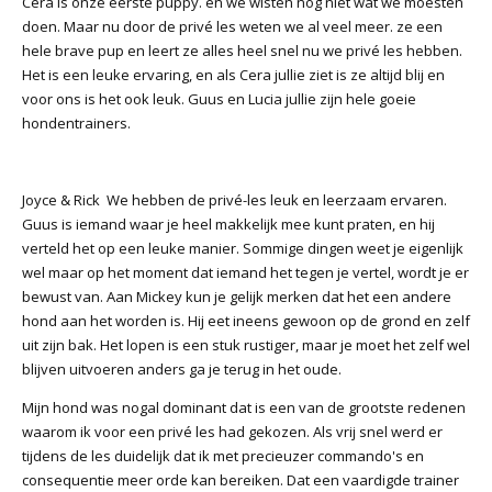
Cera is onze eerste puppy. en we wisten nog niet wat we moesten
doen. Maar nu door de privé les weten we al veel meer. ze een
hele brave pup en leert ze alles heel snel nu we privé les hebben.
Het is een leuke ervaring, en als Cera jullie ziet is ze altijd blij en
voor ons is het ook leuk. Guus en Lucia jullie zijn hele goeie
hondentrainers.
Joyce & Rick We hebben de privé-les leuk en leerzaam ervaren.
Guus is iemand waar je heel makkelijk mee kunt praten, en hij
verteld het op een leuke manier. Sommige dingen weet je eigenlijk
wel maar op het moment dat iemand het tegen je vertel, wordt je er
bewust van. Aan Mickey kun je gelijk merken dat het een andere
hond aan het worden is. Hij eet ineens gewoon op de grond en zelf
uit zijn bak. Het lopen is een stuk rustiger, maar je moet het zelf wel
blijven uitvoeren anders ga je terug in het oude.
Mijn hond was nogal dominant dat is een van de grootste redenen
waarom ik voor een privé les had gekozen. Als vrij snel werd er
tijdens de les duidelijk dat ik met precieuzer commando's en
consequentie meer orde kan bereiken. Dat een vaardigde trainer