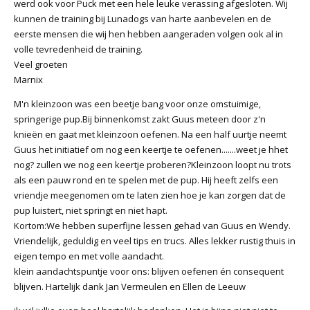
werd ook voor Puck met een hele leuke verassing afgesloten. Wij
kunnen de training bij Lunadogs van harte aanbevelen en de
eerste mensen die wij hen hebben aangeraden volgen ook al in
volle tevredenheid de training.
Veel groeten
Marnix
M'n kleinzoon was een beetje bang voor onze omstuimige,
springerige pup.Bij binnenkomst zakt Guus meteen door z'n
knieën en gaat met kleinzoon oefenen. Na een half uurtje neemt
Guus het initiatief om nog een keertje te oefenen.......weet je hhet
nog? zullen we nog een keertje proberen?Kleinzoon loopt nu trots
als een pauw rond en te spelen met de pup. Hij heeft zelfs een
vriendje meegenomen om te laten zien hoe je kan zorgen dat de
pup luistert, niet springt en niet hapt.
Kortom:We hebben superfijne lessen gehad van Guus en Wendy.
Vriendelijk, geduldig en veel tips en trucs. Alles lekker rustig thuis in
eigen tempo en met volle aandacht.
klein aandachtspuntje voor ons: blijven oefenen én consequent
blijven. Hartelijk dank Jan Vermeulen en Ellen de Leeuw