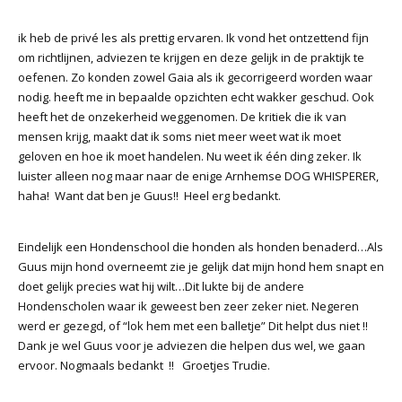
ik heb de privé les als prettig ervaren. Ik vond het ontzettend fijn
om richtlijnen, adviezen te krijgen en deze gelijk in de praktijk te
oefenen. Zo konden zowel Gaia als ik gecorrigeerd worden waar
nodig. heeft me in bepaalde opzichten echt wakker geschud. Ook
heeft het de onzekerheid weggenomen. De kritiek die ik van
mensen krijg, maakt dat ik soms niet meer weet wat ik moet
geloven en hoe ik moet handelen. Nu weet ik één ding zeker. Ik
luister alleen nog maar naar de enige Arnhemse DOG WHISPERER,
haha! Want dat ben je Guus!! Heel erg bedankt.
Eindelijk een Hondenschool die honden als honden benaderd…Als
Guus mijn hond overneemt zie je gelijk dat mijn hond hem snapt en
doet gelijk precies wat hij wilt…Dit lukte bij de andere
Hondenscholen waar ik geweest ben zeer zeker niet. Negeren
werd er gezegd, of “lok hem met een balletje” Dit helpt dus niet !!
Dank je wel Guus voor je adviezen die helpen dus wel, we gaan
ervoor. Nogmaals bedankt !! Groetjes Trudie.