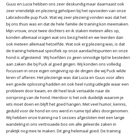
Guus en Lucia hebben ons zeer deskundig maar daarnaast ook
zeer vriendelijk en plezierig geholpen bij het opvoeden van onze
Labradoodle pup Puck. Wat wij zeer plezierig vonden was dat het
bij ons thuis was en dat de hele familie de training kon meemaken.
Mijn vrouw, onze twee dochters en ik staken meteen alles op,
konden allemaal vragen wat ons bezig hield en we leerden dan
ook meteen allemaal hetzelfde. Wat ook erg plezierig was, is dat
de training helemaal specifiek op onze aandachtspunten en onze
hond is afgestemd. Wij hoefden zo geen onnodige tijd te besteden
aan zaken die bij Puck al goed gingen. Wij konden ons volledig
focussen in onze eigen omgeving op de dingen die wij Puck wilde
leren of afleren. Het plezierige was dat Lucia en Guus voor alles
een goede oplossing hadden en ook heel rustig uitlegde waar een
probleem door kwam, en dit heel leuk vertaalde naar de
oorsprong van de hond. Hierdoor is het ook duidelijk waarom je
iets moet doen en blijft het goed hangen. Met veel humor, kennis,
geduld voor de hond en ons werd in ruime tijd alles doorgenomen.
Wij hebben onze training na 5 sessies afgesloten met een lange
wandeling in ons vertrouwde bos om alle geleerde zaken in
praktijk nog mee te maken. Dit ging helemaal goed. De training