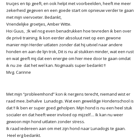
trucjes en tip geeft, en ook helpt met voorbeelden, heeft me meer
zekerheid gegeven en een goede start om opnieuw verder te gaan
met mijn viervoeter. Bedankt,
Vriendelijke groetjes, Amber Witte.
Hoi Guus, ;Ik wil nog even benadrukken hoe tevreden ik ben over
de privé training. Ik kon eerder absoluut niet op een gewone
manier mijn Herder uitlaten zonder dat hij uitviel naar andere
honden en aan de lijn trok, Dit is nu al stukken minder, wat een rust
en wat geeft mij dat een energie om hier mee door te gaan omdat
ik nu zie dat het wel kan. Nogmaals super bedankt !!
Mvg. Carinne
Met mijn “probleemhond” kon ik nergens terecht, niemand wist er
raad mee..behalve Lunadogs. Wat een geweldige Hondenschool is
dat !! Ik ben er super goed geholpen. Mijn hond is nu een heel stuk
socialer en dat heeft weer invloed op mijzelf.... Ik kan nu weer
gewoon mijn hond uitlaten zonder stress.
Ik raad iedereen aan om met zijn hond naar Lunadogs te gaan.
Heel erg bedankt.