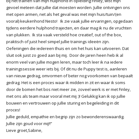
bij het trainen van mijn hulphond in opleiding Finley, wist mijn
gevoel meteen dat jullie dat moesten worden. Jullie ontvingen ons
met open armen, net als het geval was met mijn huis/tuin/(en
vooral) keukenhond Nesto! Ik zie vaak jullie ervaringen, opgedaan
tijdens eerdere hulphond trajecten, en daar mag ik nu de vruchten
van plukken. Ik sta vaak versteld hoe creatief, out of the box,
praktisch of juist heel simpel jullie trainings ideeën zijn.
Oefeningen die iedereen thuis en om het huis kan uitvoeren. Dat
sluit ook juist zo goed aan bij mij. Door de jaren heen heb ik al
enorm veel van jullie mogen leren, maar toch leer ik na iedere
trainingssessie weer iets bij. Of dit nu de Puppy test is, aanleren
van nieuw gedrag, omvormen of beter nog voorkomen van bepaalt
gedrag. Het is een proces waar ik midden in zit en waar ik soms
door de bomen het bos niet meer zie, zoveel werk is er met Finley,
met ons als team maar vooral met mij :)! Gelukkig kan ik op jullie
bouwen en vertrouwen op jullie sturing en begeleiding in dit
proces!
Jullie geduld, empathie en begrip zijn zo bewonderenswaardig.
Jullie zijn goud voor mij!!”
Lieve groet,Sabine,