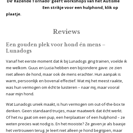
De’ Razende Tornado’ geeft workshops van het Autisme
Een strikje voor een hulphond, klik op
plaatje.
Reviews
Een gouden plek voor hond én mens –
Lunadogs
Vanaf het eerste moment dat ik bij Lunadogs ging trainen, voelde ik
me welkom. Guus en Lucia hebben een bijzondere gave: ze zien
niet alleen de hond, maar ook de mens erachter. Hun aanpak is
warm, persoonlijk en bovenal effectief. Wat mij het meest raakte,
was hun vermogen om écht te luisteren – naar mij, maar vooral
naar mijn hond.
Wat Lunadogs uniek maakt, is hun vermogen om out-of-the-box te
denken. Geen standaard trucjes, maar maatwerk dat écht werkt.
Of het nu gaat om een pup, een herplaatser of een hulphond – ze
weten precies wat nodig is. En het mooiste? Ze geven je als baasje
het vertrouwen terug. Je leert niet alleen je hond begrijpen, maar