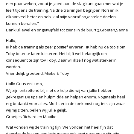
een paar weken, zodat je goed aan de slag kunt gaan met wat je
leert tijdens de training. Na drie trainingen begrijpen Nori en ik
elkaar veel beter en heb ik al mijn vooraf opgestelde doelen
kunnen behalen."
Dankjulliewel en ongetwijfeld tot ziens in de buurt ;).Groeten,Sanne
Hallo,
IK heb de training als zeer positief ervaren. IK heb nu de tools om
Toby beter te laten luisteren. Het blijft wel belangrijk om
consequent te zijn tov Toby. Daar wil ikzelf nog wat sterker in
worden.
Vriendelijk groetend, Mieke & Toby
Hallo Guus en Lucia,
Wij zijn ontzettend blij met de hulp die wij van jullie hebben
gekregen! De tips en hulpmiddelen helpen enorm. Nogmaals heel
erg bedankt voor alles. Mocht er in de toekomst nog iets zijn waar
wij mij zitten, bellen wij jullie gelijk.
Groetjes Richard en Maaike
Wat vonden wij de training fijn. We vonden het heel fijn dat
doordat de lessen aan huis waren ook echt naar onze situatie